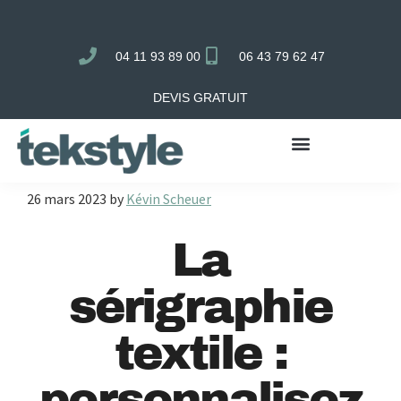
Passer
Passer
à
au
04 11 93 89 00
06 43 79 62 47
la
contenu
navigation
principal
DEVIS GRATUIT
principale
26 mars 2023
by
Kévin Scheuer
La
sérigraphie
textile :
personnalisez