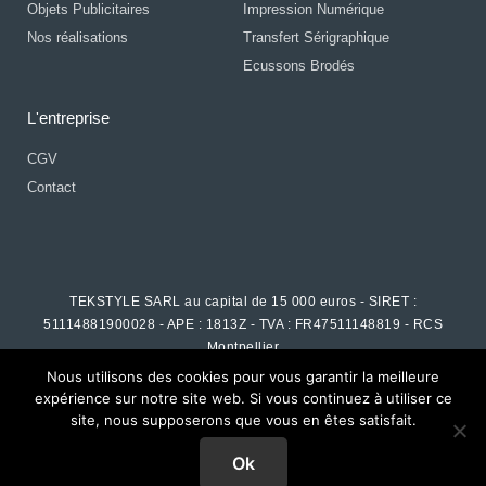
Objets Publicitaires
Impression Numérique
Nos réalisations
Transfert Sérigraphique
Ecussons Brodés
L'entreprise
CGV
Contact
TEKSTYLE SARL au capital de 15 000 euros - SIRET :
51114881900028 - APE : 1813Z - TVA : FR47511148819 - RCS
Montpellier
Nous utilisons des cookies pour vous garantir la meilleure
expérience sur notre site web. Si vous continuez à utiliser ce
site, nous supposerons que vous en êtes satisfait.
Ok
Développement web |
Agence Bivuak